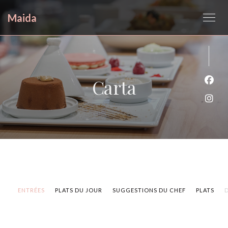
Maida
Carta
Face
Inst
ENTRÉES
PLATS DU JOUR
SUGGESTIONS DU CHEF
PLATS