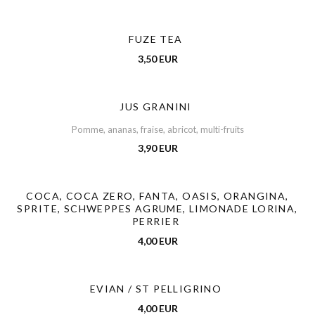
FUZE TEA
3,50 EUR
JUS GRANINI
Pomme, ananas, fraise, abricot, multi-fruits
3,90 EUR
COCA, COCA ZERO, FANTA, OASIS, ORANGINA,
SPRITE, SCHWEPPES AGRUME, LIMONADE LORINA,
PERRIER
4,00 EUR
EVIAN / ST PELLIGRINO
4,00 EUR