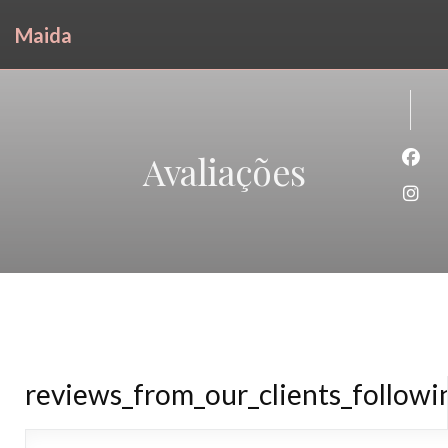
Maida
Avaliações
Face
Inst
reviews_from_our_clients_follow