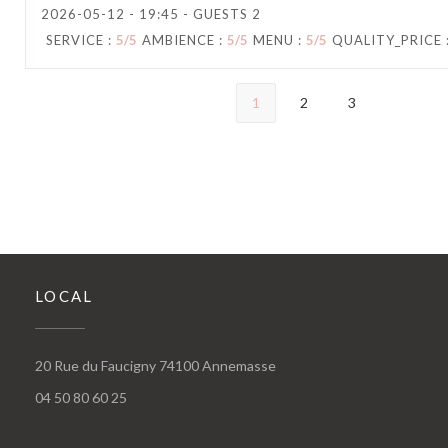
2026-05-12
- 19:45 - GUESTS 2
SERVICE
:
5
/5
AMBIENCE
:
5
/5
MENU
:
5
/5
QUALITY_PRICE
1
2
3
LOCAL
((abre numa nova janela))
20 Rue du Faucigny 74100 Annemasse
04 50 80 60 25