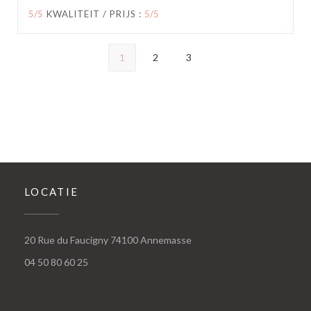
5
/5
KWALITEIT / PRIJS
:
5
/5
1
2
3
LOCATIE
((opent in een nieuw venste
20 Rue du Faucigny 74100 Annemasse
04 50 80 60 25