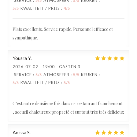
SERVICE
:
5
/5
ATMOSFEER
:
5
/5
KEUKEN
:
5
/5
KWALITEIT / PRIJS
:
4
/5
Plats excellents. Service rapide. Personnel efficace et
sympathique.
Yousra
Y
2026-07-02
- 19:00 - GASTEN 3
SERVICE
:
5
/5
ATMOSFEER
:
5
/5
KEUKEN
:
5
/5
KWALITEIT / PRIJS
:
5
/5
C’est notre deuxième fois dans ce restaurant franchement
, accueil chaleureux propreté et surtout très très délicieux
Anissa
S