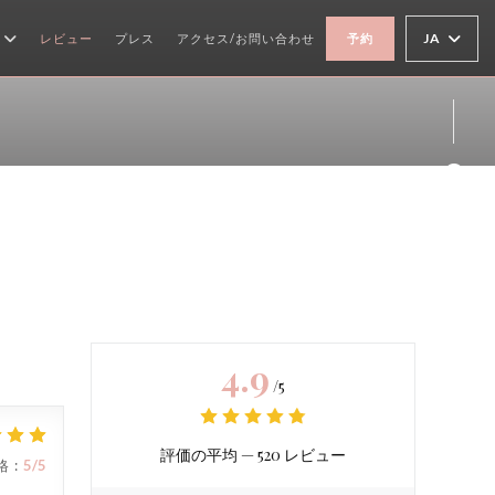
JA
レビュー
プレス
アクセス/お問い合わせ
予約
Fa
Ins
4.9
/5
評価の平均 —
520 レビュー
格
:
5
/5