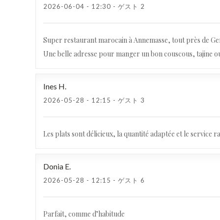
2026-06-04
- 12:30 - ゲスト 2
Super restaurant marocain à Annemasse, tout près de Genèv
Une belle adresse pour manger un bon couscous, tajine ou
Ines
H
2026-05-28
- 12:15 - ゲスト 3
Les plats sont délicieux, la quantité adaptée et le service
Donia
E
2026-05-28
- 12:15 - ゲスト 6
Parfait, comme d’habitude