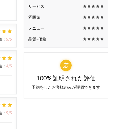
サービス
雰囲気
メニュー
品質-価格
格
:
5
/5
格
:
4
/5
100% 証明された評価
予約をしたお客様のみが評価できます
格
:
5
/5