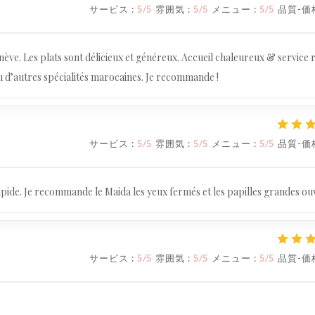
サービス
:
5
/5
雰囲気
:
5
/5
メニュー
:
5
/5
品質-価
e. Les plats sont délicieux et généreux. Accueil chaleureux & service 
 d’autres spécialités marocaines. Je recommande !
サービス
:
5
/5
雰囲気
:
5
/5
メニュー
:
5
/5
品質-価
 rapide. Je recommande le Maida les yeux fermés et les papilles grandes ou
サービス
:
5
/5
雰囲気
:
5
/5
メニュー
:
5
/5
品質-価