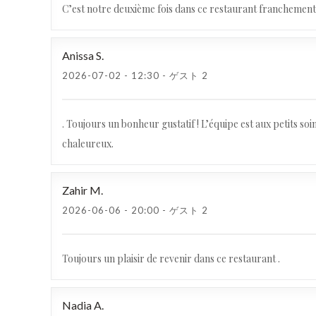
C’est notre deuxième fois dans ce restaurant franchement 
Anissa
S
2026-07-02
- 12:30 - ゲスト 2
. Toujours un bonheur gustatif ! L’équipe est aux petits s
chaleureux.
Zahir
M
2026-06-06
- 20:00 - ゲスト 2
Toujours un plaisir de revenir dans ce restaurant .
Nadia
A