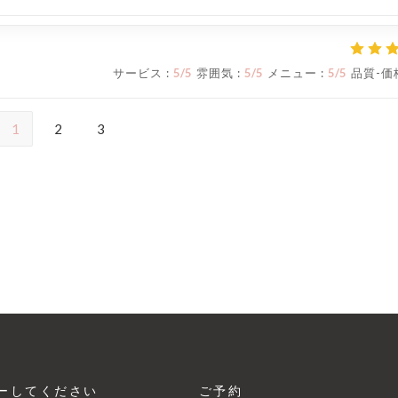
サービス
:
5
/5
雰囲気
:
5
/5
メニュー
:
5
/5
品質-価
1
2
3
ーしてください
ご予約