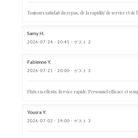
Toujours satisfait du repas, de la rapidité de service et de l
Samy
H
2026-07-24
- 20:45 - ゲスト 2
Fabienne
Y
2026-07-21
- 20:00 - ゲスト 3
Plats excellents. Service rapide. Personnel efficace et sym
Yousra
Y
2026-07-02
- 19:00 - ゲスト 3