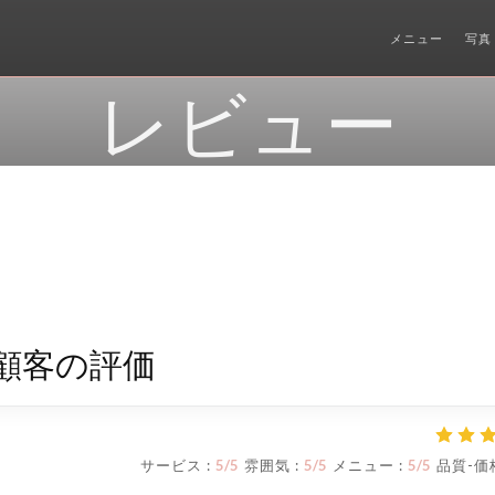
メニュー
写真
レビュー
顧客の評価
サービス
:
5
/5
雰囲気
:
5
/5
メニュー
:
5
/5
品質-価