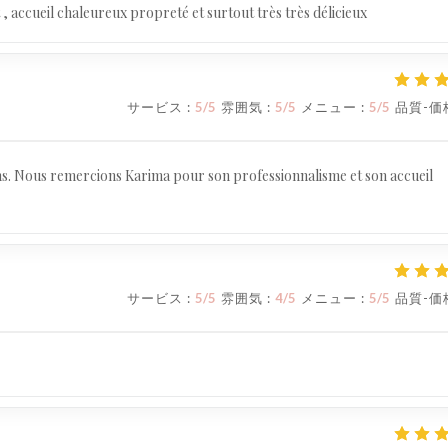
, accueil chaleureux propreté et surtout très très délicieux
サービス
:
5
/5
雰囲気
:
5
/5
メニュー
:
5
/5
品質-価
oins. Nous remercions Karima pour son professionnalisme et son accueil
サービス
:
5
/5
雰囲気
:
4
/5
メニュー
:
5
/5
品質-価
Maida