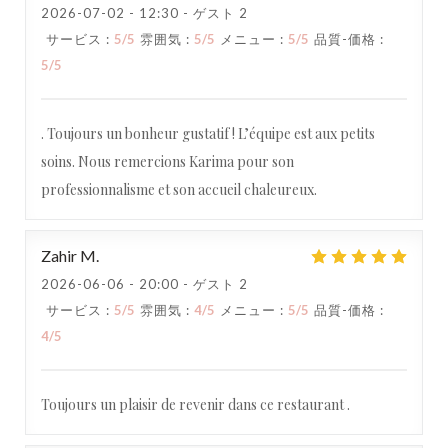
2026-07-02
- 12:30 - ゲスト 2
サービス
:
5
/5
雰囲気
:
5
/5
メニュー
:
5
/5
品質-価格
:
5
/5
. Toujours un bonheur gustatif ! L’équipe est aux petits
soins. Nous remercions Karima pour son
professionnalisme et son accueil chaleureux.
Zahir
M
2026-06-06
- 20:00 - ゲスト 2
サービス
:
5
/5
雰囲気
:
4
/5
メニュー
:
5
/5
品質-価格
:
4
/5
Toujours un plaisir de revenir dans ce restaurant .