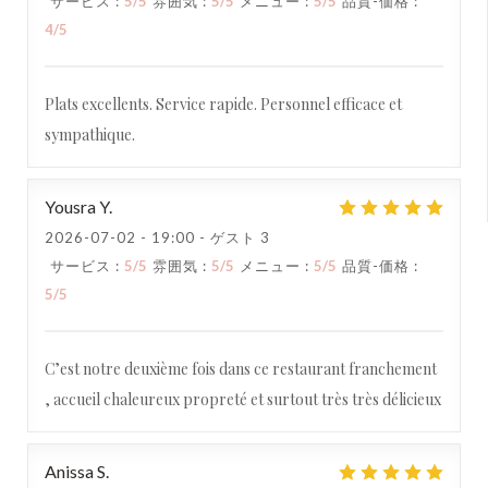
サービス
:
5
/5
雰囲気
:
5
/5
メニュー
:
5
/5
品質-価格
:
4
/5
Plats excellents. Service rapide. Personnel efficace et
sympathique.
Yousra
Y
2026-07-02
- 19:00 - ゲスト 3
サービス
:
5
/5
雰囲気
:
5
/5
メニュー
:
5
/5
品質-価格
:
5
/5
C’est notre deuxième fois dans ce restaurant franchement
, accueil chaleureux propreté et surtout très très délicieux
Anissa
S