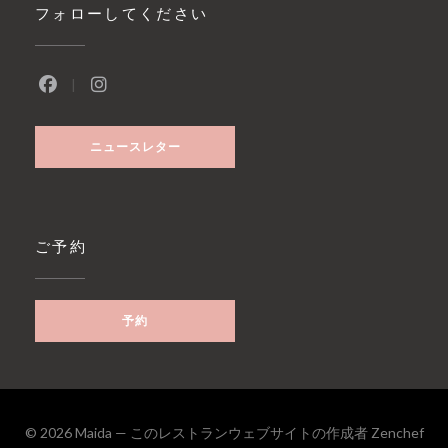
フォローしてください
Facebook ((新しいウィンドウで開きます))
Instagram ((新しいウィンドウで開きます))
ニュースレター
ご予約
予約
((
© 2026 Maida — このレストランウェブサイトの作成者
Zenchef