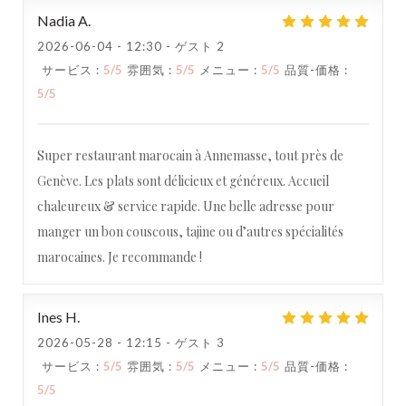
Nadia
A
2026-06-04
- 12:30 - ゲスト 2
Maida
サービス
:
5
/5
雰囲気
:
5
/5
メニュー
:
5
/5
品質-価格
:
5
/5
Super restaurant marocain à Annemasse, tout près de
Genève. Les plats sont délicieux et généreux. Accueil
chaleureux & service rapide. Une belle adresse pour
manger un bon couscous, tajine ou d’autres spécialités
marocaines. Je recommande !
Ines
H
2026-05-28
- 12:15 - ゲスト 3
サービス
:
5
/5
雰囲気
:
5
/5
メニュー
:
5
/5
品質-価格
:
5
/5