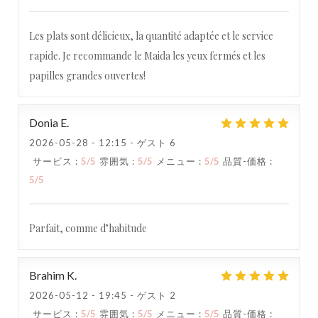
Les plats sont délicieux, la quantité adaptée et le service
rapide. Je recommande le Maida les yeux fermés et les
papilles grandes ouvertes!
Donia
E
2026-05-28
- 12:15 - ゲスト 6
サービス
:
5
/5
雰囲気
:
5
/5
メニュー
:
5
/5
品質-価格
:
5
/5
Parfait, comme d’habitude
Brahim
K
2026-05-12
- 19:45 - ゲスト 2
サービス
:
5
/5
雰囲気
:
5
/5
メニュー
:
5
/5
品質-価格
: